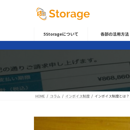
コ
ナ
ン
ビ
テ
ゲ
ン
ー
ツ
シ
5Storageについて
各部の活用方法
へ
ョ
ス
ン
キ
に
ッ
移
プ
動
HOME
コラム
インボイス制度
インボイス制度とは？